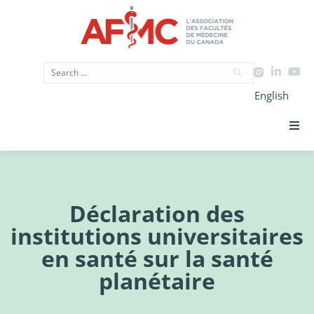
English
Priorités Stratégiques
CIMU
Déclaration des
institutions universitaires
Données
en santé sur la santé
Plaidoyer
planétaire
Initiatives