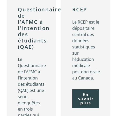
Questionnaires
RCEP
de
l’AFMC à
Le RCEP est le
l’intention
dépositaire
des
central des
étudiants
données
(QAE)
statistiques
sur
Le
l'éducation
Questionnaire
médicale
de l'AFMC à
postdoctorale
l'intention
au Canada.
des étudiants
(QAE) est une
En
série
savoir
d'enquêtes
plus
en trois
parties qui