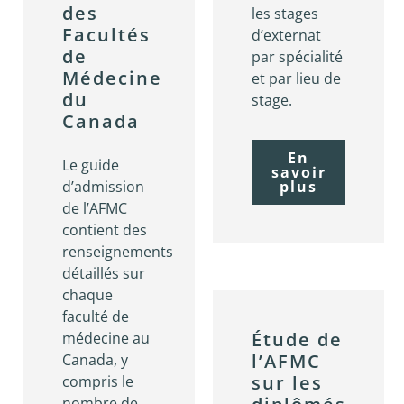
des
les stages
Facultés
d’externat
de
par spécialité
Médecine
et par lieu de
du
stage.
Canada
En
Le guide
savoir
d’admission
plus
de l’AFMC
contient des
renseignements
détaillés sur
chaque
faculté de
Étude de
médecine au
l’AFMC
Canada, y
sur les
compris le
nombre de