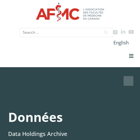
English
Priorités Stratégiques
CIMU
Données
Données
Plaidoyer
Data Holdings Archive
Initiatives