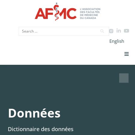
English
Priorités Stratégiques
CIMU
Données
Données
Plaidoyer
Dictionnaire des données
Initiatives