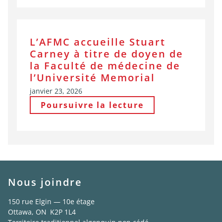
L’AFMC accueille Stuart
Carney à titre de doyen de
la Faculté de médecine de
l’Université Memorial
janvier 23, 2026
Poursuivre la lecture
Nous joindre
150 rue Elgin — 10e étage
Ottawa, ON K2P 1L4