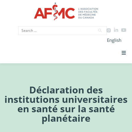
English
Priorités Stratégiques
CIMU
Déclaration des
institutions universitaires
Données
en santé sur la santé
Plaidoyer
planétaire
Initiatives