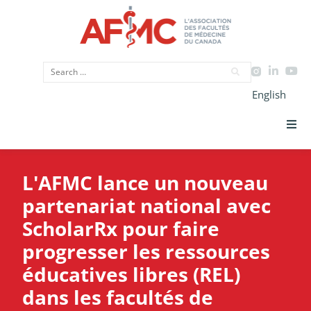
English
Priorités Stratégiques
L'AFMC lance un nouveau
CIMU
partenariat national avec
ScholarRx pour faire
Données
progresser les ressources
Plaidoyer
éducatives libres (REL)
dans les facultés de
Initiatives