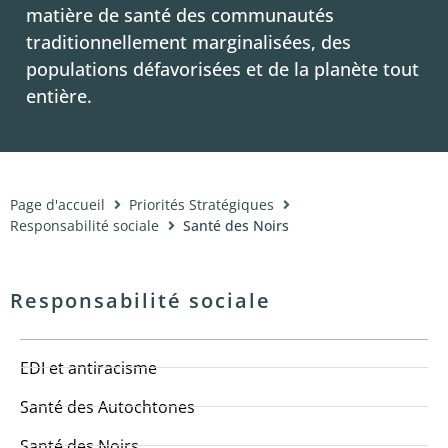
matière de santé des communautés
traditionnellement marginalisées, des
Nouvelles
populations défavorisées et de la planète tout
entière.
À propos
Page d'accueil
Priorités Stratégiques
Responsabilité sociale
Santé des Noirs
Responsabilité sociale
EDI et antiracisme
Santé des Autochtones
Santé des Noirs