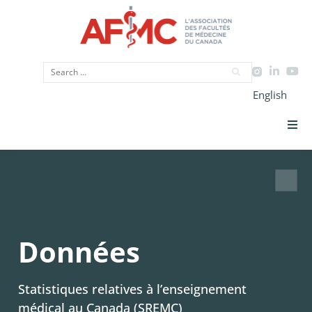
English
Priorités Stratégiques
CIMU
Données
Données
Plaidoyer
Statistiques relatives à l’enseignement
Initiatives
médical au Canada (SREMC)